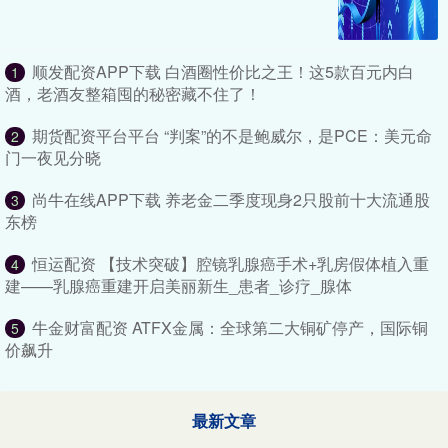
顺发配资APP下载 白酒圈性价比之王！这5款百元内白
1
酒，老酒友整箱囤的秘密藏不住了！
期货配资平台平台 “判案”的不是鲍威尔，是PCE：美元命
2
门一夜见分晓
尚牛在线APP下载 养老金二季度现身2只股前十大流通股
3
东榜
恒运配资 【技术突破】腔镜乳腺癌手术+乳房假体植入重
4
建——乳腺癌重建开启美丽新生_患者_诊疗_腺体
牛金财富配资 ATFX金属：全球第二大铜矿停产，国际铜
5
价飙升
最新文章