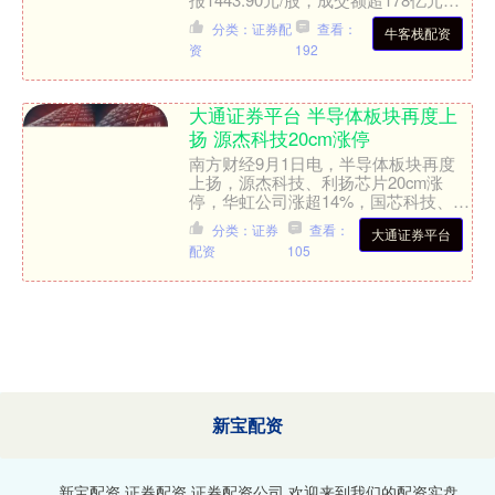
消息面上，阿里云相关人士对《科创板
分类：证券配
查看：
牛客栈配资
日报》表示....
资
192
大通证券平台 半导体板块再度上
扬 源杰科技20cm涨停
南方财经9月1日电，半导体板块再度
上扬，源杰科技、利扬芯片20cm涨
停，华虹公司涨超14%，国芯科技、东
微半导、灿芯股份、兆易创新纷纷上
分类：证券
查看：
大通证券平台
扬。....
配资
105
新宝配资
新宝配资,证券配资,证券配资公司,欢迎来到我们的配资实盘