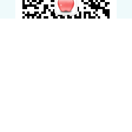
滚动资讯
融期策略配资官网 “团圆+”经济作为新范式，其对家庭消费的撬动
作用是否具有可持续性？
证券配资
10-10
举报 相关阅读 27'56'' 1009午间道：双节假期“团圆+”模式，如何撬动
家庭文旅消费新蓝