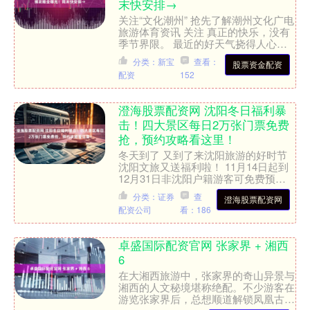
末快安排→
关注“文化潮州” 抢先了解潮州文化广电
旅游体育资讯 关注 真正的快乐，没有
季节界限。 最近的好天气挠得人心痒
痒，正是潮州一年中最适合露营采摘的
分类：新宝
查看：
股票资金配资
时候。一刷朋友圈，....
配资
152
澄海股票配资网 沈阳冬日福利暴
击！四大景区每日2万张门票免费
抢，预约攻略看这里！
冬天到了 又到了来沈阳旅游的好时节
沈阳文旅又送福利啦！ 11月14日起到
12月31日非沈阳户籍游客可免费预约
四大景区门票！ 每个景区每天5000张
分类：证券
查
澄海股票配资网
共2万张门....
配资公司
看：186
卓盛国际配资官网 张家界 + 湘西
6
在大湘西旅游中，张家界的奇山异景与
湘西的人文秘境堪称绝配。不少游客在
游览张家界后，总想顺道解锁凤凰古