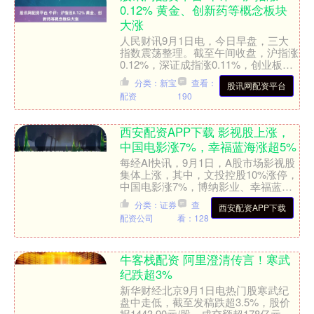
0.12% 黄金、创新药等概念板块
大涨
人民财讯9月1日电，今日早盘，三大
指数震荡整理。截至午间收盘，沪指涨
0.12%，深证成指涨0.11%，创业板指
涨0.55%。盘面上，黄金概念大涨，西
分类：新宝
查看：
股讯网配资平台
部黄金、盛达....
配资
190
西安配资APP下载 影视股上涨，
中国电影涨7%，幸福蓝海涨超5%
每经AI快讯，9月1日，A股市场影视股
集体上涨，其中，文投控股10%涨停，
中国电影涨7%，博纳影业、幸福蓝海
涨超5%，欢瑞世纪涨超3%，慈文传
分类：证券
查
西安配资APP下载
媒、百纳千成、华智....
配资公司
看：128
牛客栈配资 阿里澄清传言！寒武
纪跌超3%
新华财经北京9月1日电热门股寒武纪
盘中走低，截至发稿跌超3.5%，股价
报1443.90元/股，成交额超178亿元。