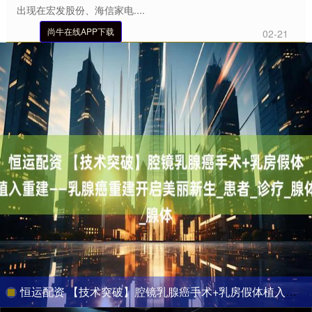
出现在宏发股份、海信家电....
尚牛在线APP下载
02-21
恒运配资 【技术突破】腔镜乳腺癌手术+乳房假体植入重建——乳腺癌重建开启美丽新生_患者_诊疗_腺体