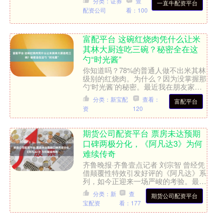
分类：证券
查
一直牛配资平台
托。随着社会的发展，人们对....
配资公司
看：100
富配平台 这碗红烧肉凭什么让米
其林大厨连吃三碗？秘密全在这
勺“时光酱”
你知道吗？78%的普通人做不出米其林
级别的红烧肉。为什么？因为没掌握那
勺‘时光酱’的秘密。最近我在朋友家尝
到一碗红烧肉，连法国米其林主厨都忍
分类：新宝配
查看：
富配平台
不住问：‘教我！’ ....
资
120
期货公司配资平台 票房未达预期
口碑两极分化，《阿凡达3》为何
难续传奇
齐鲁晚报·齐鲁壹点记者 刘宗智 曾经凭
借颠覆性特效引发好评的《阿凡达》系
列，如今正迎来一场严峻的考验。最新
上映的《阿凡达：火与烬》（以下简称
分类：新
查
期货公司配资平台
《阿凡达3》）在中国....
宝配资
看：177