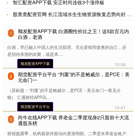
智汇配资APP下载 安正时尚连收3个涨停板
股查查配资官网 长江流域水生生物资源恢复态势向好 四大家鱼卵
顺发配资APP下载 白酒圈性价比之王！这5款百元内
1
白酒，老酒
白酒，早已融入中国人的生活肌理。无论是犒劳疲惫的自己，还
是招待亲朋的欢聚，或是承....
顺发配资APP下载
10-04
期货配资平台平台 “判案”的不是鲍威尔，是PCE：美
2
元命门一
（原标题：“判案”的不是鲍威尔，是PCE：美元命门一夜见分
晓） 汇通财经APP讯....
期货配资平台平台
10-01
尚牛在线APP下载 养老金二季度现身2只股前十大流
3
通股东榜
财报披露季，机构最新持股动向逐渐明朗。二季度末养老金账户