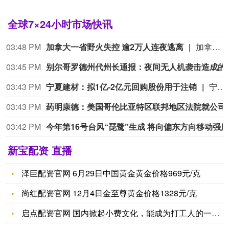
全球7×24小时市场快讯
03:48 PM
加拿大一省野火失控 逾2万人连夜逃离
加拿大不列颠哥伦比亚省境内野火快速蔓延，当地政府8日宣布启动紧急状态。超过2万名民众零时左右收到紧急疏散令，连夜撤离家园。部分民众一度受困，当局出动直升机等进行营救，场面颇为凶险。尤其让人担忧的是，野火催生的火积云产生闪电，劈向地面后诱发次生野火，导致火势更加迅猛且走向难测。目前野火仍处于失控状态，当地官员说灭火“存在巨大挑战”。（新华社）
03:45 PM
别尔哥罗德州代州长通报：夜间无人机袭
03:43 PM
宁夏建材：拟1亿-2亿元回购股份用于注销
宁夏建材公告称，公司拟以集中竞价交易方式回购股份，资金总额不低于1亿元且不超过2亿元，回购价格不超过19.47元/股，回购期限为自股东会审议通过回购方案之日起3个月内。回购股份将用于注销，预计回购数量为513.61万-1027.22万股，占总股本的1.07%-2.15%。本次回购尚需股东会审议，存在未通过、无法实施等风险。
03:43 PM
药明康德：美国哥伦比亚特
03:42 PM
新宝配资 直播
泽巨配资官网 6月29日中国黄金黄金价格969元/克
尚红配资官网 12月4日金至尊黄金价格1328元/克
启点配资官网 国内掀起小费文化，能成为打工人的一道光吗？