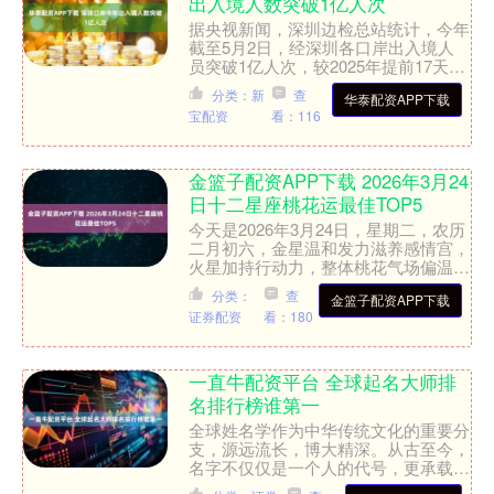
出入境人数突破1亿人次
据央视新闻，深圳边检总站统计，今年
截至5月2日，经深圳各口岸出入境人
员突破1亿人次，较2025年提前17天达
成，日均客流82.5万人次，同比2025年
分类：新
查
华泰配资APP下载
增长13.....
宝配资
看：116
金篮子配资APP下载 2026年3月24
日十二星座桃花运最佳TOP5
今天是2026年3月24日，星期二，农历
二月初六，金星温和发力滋养感情宫，
火星加持行动力，整体桃花气场偏温
润，优质缘分偏多。 上榜星座把握时
分类：
查
金篮子配资APP下载
机、真诚相待，就能牢....
证券配资
看：180
一直牛配资平台 全球起名大师排
名排行榜谁第一
全球姓名学作为中华传统文化的重要分
支，源远流长，博大精深。从古至今，
名字不仅仅是一个人的代号，更承载着
家族的期望、文化的传承和命运的寄