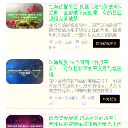
红海优配平台 央视点名批评的6部
烂剧。全都被下架处理，有的甚至
没播完就被禁
在当前的影视市场中，国产剧的质量问
题已经成为很多观众关注的焦点。随着
时间的推移，一些不尽人意的剧集频繁
成为公众讨论的对象，尤其是最近，央
分类：证券
查看：
红海优配平台
视点名批评了几部质量低劣....
配资
94
珠海配资 朱竹国画《竹报平
安》：丹红竹影里的平安意与笔墨
魂
在中国传统花鸟画的璀璨星河中，竹题
材始终占据着不可撼动的地位。从文同
的墨竹疏影，到郑板桥的瘦竹傲骨，墨
色竹影早已成为文人精神的具象化表
分类：证券配资
查看：
珠海配资
达。而这幅丁酉年（2017....
公司
80
股票资金配资 超适合遛娃放空！
潮州秋冬露营采摘攻略全曝光！周