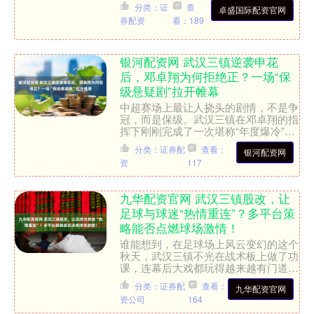
城、芙蓉镇、矮寨大桥等核心景点，但
分类：证
查
卓盛国际配资官网
往往受困于交通衔接与行程规....
券配资
看：189
银河配资网 武汉三镇逆袭申花
后，邓卓翔为何拒绝正？一场“保
级悬疑剧”拉开帷幕
中超赛场上最让人挠头的剧情，不是争
冠，而是保级。武汉三镇在邓卓翔的指
挥下刚刚完成了一次堪称“年度爆冷”的
胜利——1比0力克上海申花，把降级
分类：证券配
查看：
银河配资网
阴霾暂时甩在了身后。球....
资
117
九华配资官网 武汉三镇股改，让
足球与球迷“热情重连”？多平台策
略能否点燃球场激情！
谁能想到，在足球场上风云变幻的这个
秋天，武汉三镇不光在战术板上做了功
课，连幕后大戏都玩得越来越有门道。
熟悉中超的小伙伴都知道，这支武汉球
分类：证券配
查看：
九华配资官网
队曾一度用火力全开的进攻....
资公司
164