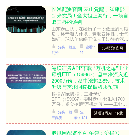
长鸿配资官网 泰山觉醒，崔康熙
别来搅局！金大姐上海行，一场自
取其辱的谈判
山东泰山队，在经历了一段低迷的时期
后，终于渐入佳境，豪取四连胜，士气
如虹。球队仿佛终于洗去了过往的泥
沼，展现出勃勃生机。然而，就在这重
分类：新宝
查看：
长鸿配资官网
回正轨的关键时刻，一个本以....
配资
95
港联证券APP下载 “万机之母”工业
母机ETF（159667）盘中净流入近
2000万份，盘中涨超2.8%，技术
升级与需求回暖提振板块预期
根据Wind数据，工业母机
ETF（159667）实时盘中净流入1700
万份，资金抢筹“万机之母”——工业母
机资产。 东莞证券指出，机器人行业
分类：新
查
港联证券APP下载
近期受英伟达推出新模....
宝配资
看：121
股讯网配资平台 午评：沪指涨