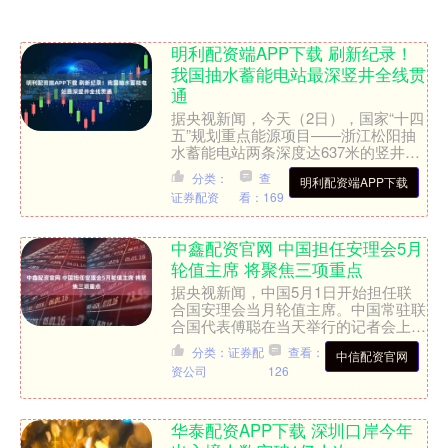
明利配资端APP下载 刷新纪录！
我国抽水蓄能电站最深竖井全线贯
通
据央视新闻，今天（2日），国家“十四
五”规划重点能源项目——浙江松阳抽
水蓄能电站两条深度达637米的竖井实
现全线贯通，刷新我国抽水蓄能领域最
分类：
查
明利配资端APP下载
深竖井工程纪录。松阳....
证券配资
看：169
中鑫配资官网 中国担任安理会5月
轮值主席 将聚焦三项重点
据央视新闻，中国5月1日开始担任联
合国安理会当月轮值主席。中国常驻联
合国代表傅聪在当天举行的记者会上介
绍说，安理会本月将聚焦三项重点：重
分类：证券配
查看：
中信配资官网
振《联合国宪章》权威和联....
资公司
126
华泰配资APP下载 深圳口岸今年