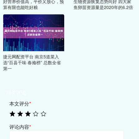
好营养价值高，平价又放心，预
生物资源恢复态势向好 四大家
算有限也能吃好粮
鱼卵苗资源量是2020年的6.2倍
捷元网配资平台 南京5道菜入
选“百县千味·春飨榜” 总数全省
第一
相关评论
本文评分
*
评论内容
*