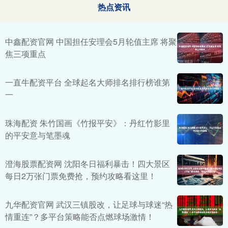
热点资讯
中鑫配资官网 中国担任安理会5月轮值主席 将聚
焦三项重点
一直牛配资平台 全球起名大师排名排行榜谁第
一
珠海配资 朱竹国画《竹报平安》：丹红竹影里
的平安意与笔墨魂
澄海股票配资网 沈阳冬日福利暴击！四大景区
每日2万张门票免费抢，预约攻略看这里！
九华配资官网 武汉三镇股改，让足球与球迷“热
情重连”？多平台策略能否点燃球场激情！