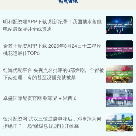
热点资讯
明利配资端APP下载 刷新纪录！我国抽水蓄能
电站最深竖井全线贯通
金篮子配资APP下载 2026年3月24日十二星座
桃花运最佳TOP5
红海优配平台 央视点名批评的6部烂剧。全都被
下架处理，有的甚至没播完就被禁
卓盛国际配资官网 张家界 + 湘西 6
银河配资网 武汉三镇逆袭申花后，邓卓翔为何
拒绝正？一场“保级悬疑剧”拉开帷幕