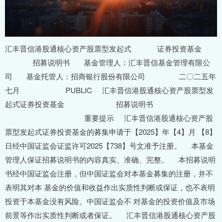
汇丰晋信港股通核心资产股票型发起式 证券投资基金 招募说明书 基金管理人：汇丰晋信基金管理有限公司 基金托管人：招商银行股份有限公司 二〇二五年七月 PUBLIC 汇丰晋信港股通核心资产股票型发起式证券投资基金 招募说明书 重要提示 汇丰晋信港股通核心资产股票型发起式证券投资基金的募集申请于【2025】年【4】月 【8】日经中国证监会证监许可2025【738】号文准予注册。 本基金管理人保证招募说明书的内容真实、准确、完整。 本招募说明书经中国证监会注册，但中国证监会对本基金募集的注册，并不表明其对本 基金的价值和收益作出实质性判断或保证，也不表明投资于本基金没有风险。中国证监会不 对基金的投资价值及市场前景等作出实质性判断或者保证。 汇丰晋信港股通核心资产股票型发起式证券投资基金（以下简称“本基金” ）投资于证 券市场，基金净值会因为证券市场波动等因素产生波动，投资者根据所持有的基金份额享受 基金收益，同时承担相应的投资风险。本基金投资中的风险包括：市场风险、管理风险、职 业道德风险、流动性风险、合规性风险、投资资产支持证券的风险、投资港股通标的股票的 风险、基金合同提前终止的风险等。 本基金是一只股票型基金，其预期风险和预期收益水平高于混合型基金、债券型基金和 货币市场基金。 本基金除了投资于 A 股上市公司外，还投资港股通标的股票。除了需要承担与境内证 券投资基金类似的市场波动风险等一般投资风险之外，本基金还会面临港股通机制下因投资 环境、投资标的、市场制度以及交易规则等差异带来的特有风险，包括港股市场股价波动较 大的风险（港股市场实行 T+0 回转交易，且对个股不设涨跌幅限制，港股股价可能表现出比 A 股更为剧烈的股价波动） 、汇率风险（汇率波动可能对基金的投资收益造成损失） 、港股通 机制下交易日不连贯可能带来的风险（在内地开市香港休市的情形下，港股通不能正常交易， 港股不能及时卖出，可能带来一定的流动性风险）等。 本基金可投资于资产支持证券。基金管理人虽然已制定了投资决策流程和风险控制制度， 但本基金仍将面临资产支持证券所特有的价格波动风险、流动性风险、信用风险等各种风险。 基金合同生效之日起三年后的对应日（若无对应日则顺延至下一日），若基金资产净值 低于 2 亿元，本基金应当按照基金合同约定的程序进行清算并终止，且不得通过召开基金份 额持有人大会的方式延续。故基金合同存在提前终止的风险。 当本基金持有特定资产且存在或潜在大额赎回申请时，基金管理人履行相应程序后，可 以启用侧袋机制，具体详见基金合同和本招募说明书的有关章节。侧袋机制实施期间，基金 管理人将对基金简称进行特殊标识，并不办理侧袋账户的申购赎回。请基金份额持有人仔细 PUBLIC 汇丰晋信港股通核心资产股票型发起式证券投资基金 招募说明书 阅读相关内容并关注本基金启用侧袋机制时的特定风险。 投资有风险，投资人认购（或申购）基金时应认真阅读本基金的招募说明书、基金合同 和基金产品资料概要等信息披露文件，全面认识本基金的风险收益特征和产品特性，并充分 考虑自身的风险承受能力，理性判断市场，自主判断基金的投资价值，谨慎做出投资决策， 自行承担投资风险。 基金的过往业绩并不预示其未来表现，基金管理人管理的其他基金的业绩也不构成对本 基金业绩表现的保证。 基金管理人依照恪尽职守、诚实信用、谨慎勤勉的原则管理和运用基金财产，但不保证 基金一定盈利，也不保证最低收益。基金管理人提醒投资者基金投资的“买者自负”原则， 在投资者作出投资决策后，基金运营状况与基金净值变化引致的投资风险，由投资者自行负 责。 请个人投资者阅读并充分了解《汇丰晋信基金管理有限公司用户隐私政策》 （https://www.hsbcjt.cn/zcytk/bmxy），知晓并同意汇丰晋信就为您开立基金账户并提供相应 基金业务活动之目的及法律法规和监管规定（如反洗钱、投资者适当性管理、实名制等）的 要求，根据上述隐私政策和法律法规和监管规定收集、使用、存储或以其他方式处理您的个 人信息，您的个人信息包括个人基本资料、个人身份信息、个人财产信息等信息，其中包括 部分敏感个人信息。如果您不同意我们处理您的相关个人信息，我们将无法为您提供基金账 户以及相应的基金业务相关的服务。 对于机构投资者，如涉及提供第三方个人信息的，应当确保个人信息来源合法并且确保 管理人处理其个人信息不违反该第三方的授权同意。机构投资者请提醒该第三方阅读《汇丰 晋信基金用户隐私政策》，特别地应当根据《个人信息保护法》相关规定告知管理人将如何 处理其个人信息，并获得该第三方同意。 PUBLIC 汇丰晋信港股通核心资产股票型发起式证券投资基金 招募说明书 目 录 PUBLIC 汇丰晋信港股通核心资产股票型发起式证券投资基金 招募说明书 第一部分 绪言 《汇丰晋信港股通核心资产股票型发起式证券投资基金招募说明书》（以下简称“招募 说明书”或“本招募说明书”）依照《中华人民共和国证券投资基金法》（以下简称“《基 金法》”）、《公开募集证券投资基金运作管理办法》 （以下简称“《运作办法》”） 、《公开 募集开放式证券投资基金流动性风险管理规定》 （以下简称“《流动性风险管理规定》” ）、《公 开募集证券投资基金销售机构监督管理办法》 （以下简称“《销售办法》”）、 《公开募集证 券投资基金信息披露管理办法》（以下简称“《信息披露办法》”）以及《汇丰晋信港股通 核心资产股票型发起式证券投资基金基金合同》（以下简称“基金合同”）编写。 基金管理人承诺本招募说明书不存在任何虚假记载、误导性陈述或重大遗漏，并对其真 实性、准确性、完整性承担法律责任。 汇丰晋信港股通核心资产股票型发起式证券投资基金（以下简称“基金”或“本基金”） 是根据本招募说明书所载明的资料申请募集的。本基金管理人没有委托或授权任何其他人提 供未在本招募说明书中载明的信息，或对本招募说明书作任何解释或者说明。 本招募说明书根据本基金的基金合同编写，并经中国证券监督管理委员会（以下简称 “中国证监会”）注册。基金合同是约定基金合同当事人之间权利、义务的法律文件。基金 投资人自依基金合同取得基金份额，即成为基金份额持有人和本基金基金合同的当事人，其 持有基金份额的行为本身即表明其对基金合同的承认和接受，并按照《基金法》、基金合同 及其他有关规定享有权利、承担义务。基金投资人欲了解基金份额持有人的权利和义务，应 详细查阅基金合同。 PUBLIC 汇丰晋信港股通核心资产股票型发起式证券投资基金 招募说明书 第二部分 释义 在本招募说明书中，除非文意另有所指，下列词语或简称具有如下含义： 对基金合同的任何有效修订和补充 股票型发起式证券投资基金托管协议》及对该托管协议的任何有效修订和补充 基金招募说明书》及其更新 产品资料概要》及其更新 份额发售公告》 行政规章以及其他对基金合同当事人有约束力的决定、决议、通知等 议通过，经 2012 年 12 月 28 日第十一届全国人民代表大会常务委员会第三十次会议修订， 自 2013 年 6 月 1 日起实施，并经 2015 年 4 月 24 日第十二届全国人民代表大会常务委员会 第十四次会议《全国人民代表大会常务委员会关于修改等七部法 律的决定》修正的《中华人民共和国证券投资基金法》及颁布机关对其不时做出的修订 募集证券投资基金销售机构监督管理办法》及颁布机关对其不时做出的修订 《信息披露办法》 经 2020 年 3 月 20 日中国证监会《关于修改部分证券期货规章的决定》修正的《公开募集证 券投资基金信息披露管理办法》及颁布机关对其不时做出的修订 《运作办法》 集证券投资基金运作管理办法》及颁布机关对其不时做出的修订 PUBLIC 汇丰晋信港股通核心资产股票型发起式证券投资基金 招募说明书 施的《公开募集开放式证券投资基金流动性风险管理规定》及颁布机关对其不时做出的修订 体，包括基金管理人、基金托管人和基金份额持有人 存续或经有关政府部门批准设立并存续的企业法人、事业法人、社会团体或其他组织 境内证券期货投资管理办法》及相关法律法规规定可以投资于在中国境内依法募集的证券投 资基金的中国境外的机构投资者 投资者境内证券期货投资管理办法》及相关法律法规规定，运用来自境外的人民币资金进行 境内证券投资的境外法人 境外机构投资者和发起资金提供方以及法律法规或中国证监会允许购买证券投资基金的其 他投资人的合称 份额的申购、赎回、转换、转托管及定期定额投资等业务 的其他条件，取得基金销售业务资格并与基金管理人签订了基金销售服务协议，办理基金销 售业务的机构 账户的建立和管理、基金份额登记、基金销售业务的确认、清算和结算、代理发放红利、建 立并保管基金份额持有人名册和办理非交易过户等 或接受汇丰晋信基金管理有限公司委托代为办理登记业务的机构 PUBLIC 汇丰晋信港股通核心资产股票型发起式证券投资基金 招募说明书 份额余额及其变动情况的账户 申购、赎回、转换、转托管及定期定额投资等业务而引起的基金份额变动及结余情况的账户 人向中国证监会办理基金备案手续完毕，并获得中国证监会书面确认的日期 清算结果报中国证监会备案并予以公告的日期 个月 证券交易所、深圳证券交易所及港股通（含沪港通和深港通）的共同交易日，如不满足上述 共同交易日的条件，则本基金不开放 理人所管理的开放式证券投资基金登记方面的业务规则，由基金管理人和投资人共同遵守 份额的行为 份额的行为 求将基金份额兑换为现金的行为 申请将其持有基金管理人管理的、某一基金的基金份额转换为基金管理人管理的其他基金基 金份额的行为 销售机构的操作 PUBLIC 汇丰晋信港股通核心资产股票型发起式证券投资基金 招募说明书 金额及扣款方式，由销售机构于每期约定扣款日在投资人指定银行账户内自动完成扣款及受 理基金申购申请的一种投资方式 换中转出申请份额总数后扣除申购申请份额总数及基金转换中转入申请份额总数后的余额) 超过上一开放日基金总份额的 10% 已实现的其他合法收入及因运用基金财产带来的成本和费用的节约 他资产的价值总和 额净值的过程 披露办法》规定的互联网网站（包括基金管理人网站、基金托管人网站、中国证监会基金电 子披露网站）等媒介 有人服务的费用 额分为不同的类别，各基金份额类别分别设置代码，分别计算和公告基金份额净值和基金份 额累计净值 予以变现的资产，包括但不限于到期日在 10 个交易日以上的逆回购与银行定期存款（含协 议约定有条件提前支取的银行存款） 、停牌股票、流通受限的新股及非公开发行股票、资产 支持证券、因发行人债务违约无法进行转让或交易的债券等 式，将基金调整投资组合的市场冲击成本分配给实际申购、赎回的投资者，从而减少对存量 基金份额持有人利益的不利影响，确保投资人的合法权益不受损害并得到公平对待 PUBLIC 汇丰晋信港股通核心资产股票型发起式证券投资基金 招募说明书 置清算，目的在于有效隔离并化解风险，确保投资者得到公平对待，属于流动性风险管理工 具。侧袋机制实施期间，原有账户称为主袋账户，专门账户称为侧袋账户 （一）无可参考的活跃市场价格且采用估值技术仍导致公允价值 存在重大不确定性的资产； （二）按摊余成本计量且计提资产减值准备仍导致资产价值存在 重大不确定性的资产；（三）其他资产价值存在重大不确定性的资产 券交易服务公司，向香港联合交易所进行申报，买卖规定范围内的香港联合交易所上市的股 票 基金管理人、基金管理人股东、基金管理人高级管理人员或基金经理（指基金管理人员工中 依法具有基金经理资格者，包括但不限于本基金的基金经理，下同）等人员承诺认购一定金 额并持有一定期限的证券投资基金 人员或基金经理等人员参与认购本基金的资金。发起资金认购本基金的金额不低于 1000 万 元，且发起资金认购的基金份额持有期限不低于三年 期限不少于三年的基金管理人股东、基金管理人、基金管理人高级管理人员或基金经理等人 员 PUBLIC 汇丰晋信港股通核心资产股票型发起式证券投资基金 招募说明书 第三部分 基金管理人 一、基金管理人概况 名称：汇丰晋信基金管理有限公司 住所：中国（上海）自由贸易试验区世纪大道 8 号上海国金中心汇丰银行大楼 17 楼 办公地址：中国（上海）自由贸易试验区世纪大道 8 号上海国金中心汇丰银行大楼 17 楼 法定代表人：刘鹏飞 成立时间：2005 年 11 月 16 日 批准设立机关：中国证监会 批准设立文号：证监基金字【2005】172 号 组织形式：有限责任公司 注册资本：2 亿元人民币 存续期限：持续经营 联系人：周慧 联系电话：021-20376868 公司的股权结构如下： 山西信托股份有限公司（以下简称“山西信托”）持有 51%的股权，HSBC Global Asset Management （UK） Limited （汇丰环球投资管理（英国）有限公司）持有 49%的股权。 二、主要人员情况 刘鹏飞先生，董事长，大学本科。曾任山西国信投资集团有限公司投资管理部副总经理， 山西金融投资控股集团有限公司资本运营部副总经理、金融投资部总经理、职工董事，山西 太行产业投资基金管理有限公司党委书记、董事长，山西信创产业园有限公司执行董事。现 任山西金融投资控股集团有限公司党委委员、副总经理，同时兼任山西金信清洁引导投资有 限公司临时党支部书记，山西金控资本管理有限公司党支部书记、董事长，山西证券股份有 限公司董事，山西金融投资集团有限公司董事。 何慧芬女士，副董事长兼董事，硕士研究生。曾任摩根大通银行市场推广部副财务主管、 PUBLIC 汇丰晋信港股通核心资产股票型发起式证券投资基金 招募说明书 恒生银行市场推广部高级投资产品经理、国卫（AXA）保险金融有限公司财富管理部助理总 经理、富达亚洲控股私人有限公司中国香港地区机构业务客户关系管理负责人、亚洲（日本 除外）董事总经理、中国区董事长。现任汇丰环球投资管理（香港）有限公司亚太区行政总 裁，同时兼任汇丰环球投资管理（香港）有限公司董事、汇丰投资基金(香港)有限公司董事、 汇丰环球投资管理（台湾）有限公司董事、汇丰环球投资管理控股（巴哈马）董事、汇丰环 球投资管理（日本）有限公司董事和汇丰环球投资管理（新加披）有限公司董事。 武旭先生，董事，硕士研究生。曾任山西信托股份有限公司党委办公室主任和董事会办 公室主任，山西金融投资控股集团有限公司董事会办公室副主任、综合管理部总经理，山西 省产权交易中心股份有限公司董事，山西信托股份有限公司董事、党委书记。现任山西信托 股份有限公司党委书记、董事长。 李选进先生，董事，硕士研究生。曾任怡富基金（摩根资产管理）电子商务及项目发展 部经理、业务拓展总监，汇丰投资管理（香港）董事兼亚太区企业拓展及中国事业主管，汇 丰晋信基金管理有限公司总经理、董事，汇丰中华证券投资信托股份有限公司董事长。现任 汇丰晋信基金管理有限公司总经理。 梅建平先生，独立董事，博士研究生。曾任纽约大学金融学副教授、芝加哥大学访问副 教授、阿姆斯特丹大学访问副教授、清华大学特聘教授。现任长江商学院教授同时兼任宝龙 地产控股有限公司独立非执行董事和 MI 能源控股有限公司独立非执行董事。 叶迪奇先生，独立董事，硕士研究生。曾担任汇丰银行（美国）西岸业务副总裁，汇丰 银行（香港）零售部主管、汇丰银行中国总代表处中国业务总裁、交通银行副行长、国际金 融协会（IIF）亚太区首席代表、星展银行（香港）有限公司独立董事。现任陆金所控股有限 公司董事长、独立非执行董事。 胡大源先生，独立董事，博士研究生。曾任美国肯塔基大学博士后研究员，北京大学国 家发展研究院 BiMBA 商学院中方院长，北京大学国家发展研究院副院长、党委书记。现任 北京大学国家发展研究院教授。 姚伟先生，监事会主席，硕士研究生。曾任山西金融投资控股集团有限公司人力资源部 副总经理、审计部副总经理。现任山西金融投资控股集团有限公司审计部总经理，同时兼任 山西金融租赁有限公司监事、监事会主席，山西金控资本管理有限公司董事，山西国信医疗 健康投资管理有限公司监事。 王云峰先生，监事，大学本科。曾任职于中国银行和德意志银行，2005 年加入汇丰集 PUBLIC 汇丰晋信港股通核心资产股票型发起式证券投资基金 招募说明书 团，先后担任环球资本市场、环球银行与资本市场中国区常务总监、香港上海汇丰银行有限 公司环球银行及资本市场中国区主管。现任汇丰银行（中国）有限公司副董事长、行长兼行 政总裁同时兼任中国银行业协会第四届常务委员会主任，上海市金融业联合会理事金融人才 专业委员会主任委员，中国金融四十人论坛理事，深圳证券交易所理事会战略发展委员会委 员，中国儿童发展基金管理委员会委员，上海海外联谊会理事，惠灵顿（中国）理事，中国 人民政治协商会议上海市第十四届委员会委员，香港上海汇丰银行有限公司行政委员。 周韫女士，监事，大学本科。曾任 That's Shanghai 英文月刊编辑部主编助理，加拿大邮 报传媒新闻社上海分社编辑部调研员，道琼斯金融通讯社上海分社编辑部研究员。2015 年 8 月加入汇丰晋信基金管理有限公司，先后担任市场经理、市场推广部副总监等职，现任汇丰 晋信基金管理有限公司品宣和投资沟通部总监。 林琳女士，监事，大学本科。曾任职于泰信基金管理有限公司综合管理部，2014 年 5 月 加入汇丰晋信基金管理有限公司，先后担任监察稽核部合规助理、助理监察稽核经理、监察 稽核经理、高级监察稽核经理、监察稽核部副总监等职，现任汇丰晋信基金管理有限公司监 察稽核部总监。 李选进先生，总经理，硕士研究生。曾任怡富基金（摩根资产管理）电子商务及项目发 展部经理、业务拓展总监，汇丰投资管理（香港）董事兼亚太区企业拓展及中国事业主管， 汇丰晋信基金管理有限公司总经理、董事，汇丰中华证券投资信托股份有限公司董事长。 王立荣先生，副总经理，硕士研究生。曾任山西信托固定收益部副总经理、证券投资部 副总经理、创新业务部总监；上海万方投资管理有限公司副总经理；汇丰晋信基金管理有限 公司副督察长。 陆彬先生，副总经理兼权益投资部总监、基金经理，硕士研究生。曾任汇丰晋信基金管 理有限公司助理研究员、研究员、助理研究总监、总经理助理。 吕占甲先生，副总经理，硕士研究生。曾任交通银行股份有限公司总行管理培训生、资 产管理业务中心资深专员、资产管理业务中心私银理财部副总经理，交银理财有限责任公司 固定收益部副总经理、固定收益部总经理、多资产投资部总经理。 苑忠磊先生，副总经理兼首席运营官，硕士研究生。曾任汇丰银行（中国）有限公司技 术与运营革新部项目助理、项目专员、高级项目专员、项目经理、高级项目经理，业务变革 服务部（原技术与运营革新部）高级项目经理、总监。 何寒熙女士，副总经理兼市场部总监，硕士研究生。曾任职于建设银行上海市分行市场 PUBLIC 汇丰晋信港股通核心资产股票型发起式证券投资基金 招募说明书 发展部和富国基金管理有限公司市场发展部。2005 年 11 月加入汇丰晋信基金管理有限公 司，历任市场推广部副总监、市场部总监、总经理助理。 周慧女士，督察长，硕士研究生。曾任德勤华永会计师事务所税务咨询专员、光大保德 信基金管理有限公司监察稽核助理。2005 年 6 月加入汇丰晋信基金管理有限公司，历任稽 核专员、稽核经理、监察稽核部副总监、监察稽核部总监。 杨剑青先生，首席信息官（信息技术负责人），大学本科。曾任恒生电子股份有限公司 基金事业部模块开发经理及基金党支部支部书记，汇丰晋信基金管理有限公司应用支持分析 师、信息技术部副总监、信息技术部总监。 吴平先生，风控负责人，大学本科。曾任汇丰晋信基金管理有限公司风险控制经理、风 险控制高级经理、风险管理部副总监、风险管理部总监、首席风险官。 罗琤女士，财务负责人，硕士研究生。曾任富国基金管理有限公司财务会计，汇丰晋信 基金管理有限公司会计、高级会计、会计经理、财务副总监、财务总监。 周宗舟先生，硕士研究生。曾任招商基金管理有限公司研究员、富国基金管理有限公司 高级研究员、汇丰晋信基金管理有限公司投资经理。现任汇丰晋信创新先锋股票型证券投资 基金（管理时间：2023 年 5 月 13 日至今）基金经理。 李选进，总经理；陆彬，副总经理、权益投资部总监兼汇丰晋信动态策略混合型证券投 资基金、汇丰晋信智造先锋股票型证券投资基金、汇丰晋信低碳先锋股票型证券投资基金、 汇丰晋信核心成长混合型证券投资基金、汇丰晋信研究精选混合型证券投资基金、汇丰晋信 龙腾混合型证券投资基金以及汇丰晋信时代先锋混合型证券投资基金基金经理；吕占甲，副 总经理；闵良超，股票研究总监，汇丰晋信 2026 生命周期证券投资基金、汇丰晋信新动力 混合型证券投资基金、汇丰晋信大盘股票型证券投资基金、汇丰晋信沪港深股票型证券投