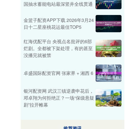
国抽水蓄能电站最深竖井全线贯通
金篮子配资APP下载 2026年3月24
日十二星座桃花运最佳TOP5
红海优配平台 央视点名批评的6部
烂剧。全都被下架处理，有的甚至
没播完就被禁
卓盛国际配资官网 张家界 + 湘西 6
银河配资网 武汉三镇逆袭申花后，
邓卓翔为何拒绝正？一场“保级悬疑
剧”拉开帷幕
推荐资讯