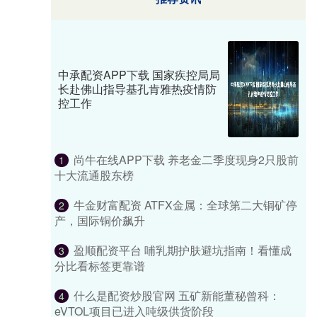
中承配资APP下载 国家疾控局局
长赴佛山指导基孔肯雅热疫情防
控工作
尚牛在线APP下载 养老金二季度现身2只股前
1
十大流通股东榜
牛金财富配资 ATFX金属：全球第二大铜矿停
2
产，国际铜价飙升
盈顺配资平台 哺乳期护肤避坑指南！看懂成
3
分比看标签更靠谱
什么是配资炒股官网 五矿新能董秘曾科：
4
eVTOL项目已进入吨级供货阶段