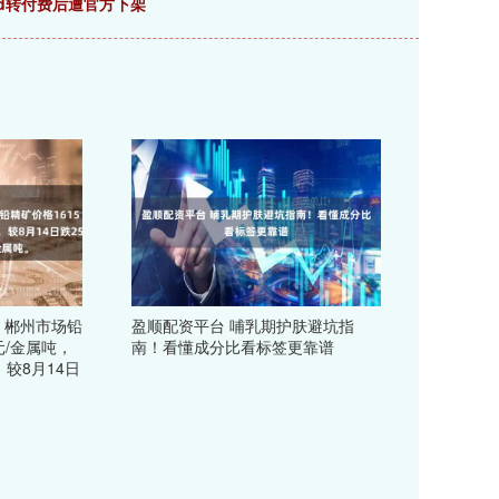
Mod转付费后遭官方下架
，郴州市场铅
盈顺配资平台 哺乳期护肤避坑指
0元/金属吨，
南！看懂成分比看标签更靠谱
，较8月14日