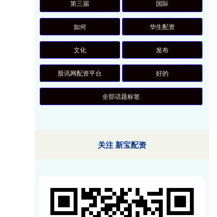
第三届
国际
如何
华生配资
文化
发布
股讯网配资平台
好的
全部话题标签
关注 新宝配资