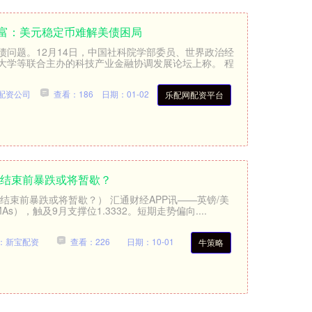
恩富：美元稳定币难解美债困局
债问题。12月14日，中国社科院学部委员、世界政治经
大学等联合主办的科技产业金融协调发展论坛上称。 程
配资公司
查看：186
日期：01-02
乐配网配资平台
月结束前暴跌或将暂歇？
结束前暴跌或将暂歇？） 汇通财经APP讯——英镑/美
），触及9月支撑位1.3332。短期走势偏向....
：新宝配资
查看：226
日期：10-01
牛策略