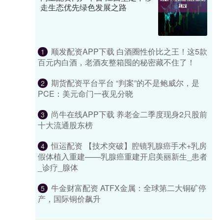
走生态优先绿色发展之路
顺发配资APP下载 白酒圈性价比之王！这5款
1
百元内白酒，老酒友整箱囤的秘密藏不住了！
期货配资平台平台 “判案”的不是鲍威尔，是
2
PCE：美元命门一夜见分晓
尚牛在线APP下载 养老金二季度现身2只股前
3
十大流通股东榜
恒运配资 【技术突破】腔镜乳腺癌手术+乳房
4
假体植入重建——乳腺癌重建开启美丽新生_患者
_诊疗_腺体
牛金财富配资 ATFX金属：全球第二大铜矿停
5
产，国际铜价飙升